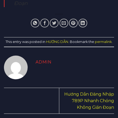
Đoạn
This entry was posted in
HƯỚNG DẪN
. Bookmark the
permalink
.
ADMIN
Hướng Dẫn Đăng Nhập
789P Nhanh Chóng
Không Gián Đoạn