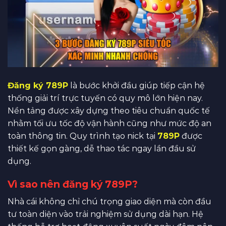
Đăng ký 789P
là bước khởi đầu giúp tiếp cận hệ
thống giải trí trực tuyến có quy mô lớn hiện nay.
Nền tảng được xây dựng theo tiêu chuẩn quốc tế
nhằm tối ưu tốc độ vận hành cũng như mức độ an
toàn thông tin. Quy trình tạo nick tại
789P
được
thiết kế gọn gàng, dễ thao tác ngay lần đầu sử
dụng.
Vì sao nên đăng ký 789P?
Nhà cái không chỉ chú trọng giao diện mà còn đầu
tư toàn diện vào trải nghiệm sử dụng dài hạn. Hệ