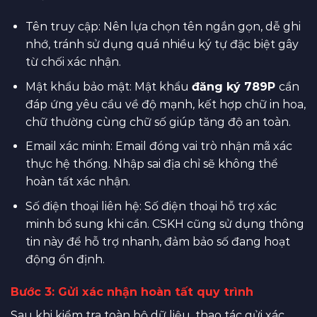
Tên truy cập: Nên lựa chọn tên ngắn gọn, dễ ghi
nhớ, tránh sử dụng quá nhiều ký tự đặc biệt gây
từ chối xác nhận.
Mật khẩu bảo mật: Mật khẩu
đăng ký 789P
cần
đáp ứng yêu cầu về độ mạnh, kết hợp chữ in hoa,
chữ thường cùng chữ số giúp tăng độ an toàn.
Email xác minh: Email đóng vai trò nhận mã xác
thực hệ thống. Nhập sai địa chỉ sẽ không thể
hoàn tất xác nhận.
Số điện thoại liên hệ: Số điện thoại hỗ trợ xác
minh bổ sung khi cần. CSKH cũng sử dụng thông
tin này để hỗ trợ nhanh, đảm bảo số đang hoạt
động ổn định.
Bước 3: Gửi xác nhận hoàn tất quy trình
Sau khi kiểm tra toàn bộ dữ liệu, thao tác gửi xác