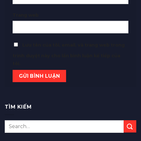
Trang web
Lưu tên của tôi, email, và trang web trong
trình duyệt này cho lần bình luận kế tiếp của
tôi.
TÌM KIẾM