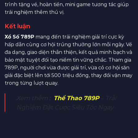
trình tặng vé, hoàn tiền, mini game tương tác giúp
trải nghiệm thêm thú vị.
Kết luận
Xổ Số 789P
mang đến trải nghiệm giải trí cực kỳ
hấp dẫn cùng cơ hội trúng thưởng lớn mỗi ngày. Vé
đa dạng, giao diện thân thiện, kết quả minh bạch và
bảo mật tuyệt đối tạo niềm tin vững chắc. Tham gia
789P, người chơi vừa được giải trí, vừa có cơ hội săn
giải đặc biệt lên tới 500 triệu đồng, thay đổi vận may
trong từng lượt quay.
Xem thêm :
Thể Thao 789P
– Trải
Nghiệm Đặt Cược Siêu Tốc Ngay