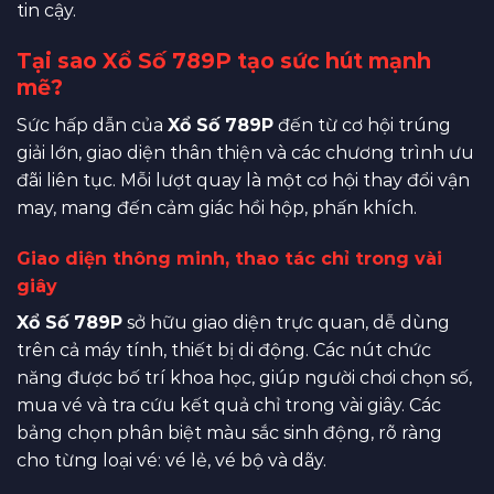
tin cậy.
Tại sao Xổ Số 789P tạo sức hút mạnh
mẽ?
Sức hấp dẫn của
Xổ Số 789P
đến từ cơ hội trúng
giải lớn, giao diện thân thiện và các chương trình ưu
đãi liên tục. Mỗi lượt quay là một cơ hội thay đổi vận
may, mang đến cảm giác hồi hộp, phấn khích.
Giao diện thông minh, thao tác chỉ trong vài
giây
Xổ Số 789P
sở hữu giao diện trực quan, dễ dùng
trên cả máy tính, thiết bị di động. Các nút chức
năng được bố trí khoa học, giúp người chơi chọn số,
mua vé và tra cứu kết quả chỉ trong vài giây. Các
bảng chọn phân biệt màu sắc sinh động, rõ ràng
cho từng loại vé: vé lẻ, vé bộ và dãy.