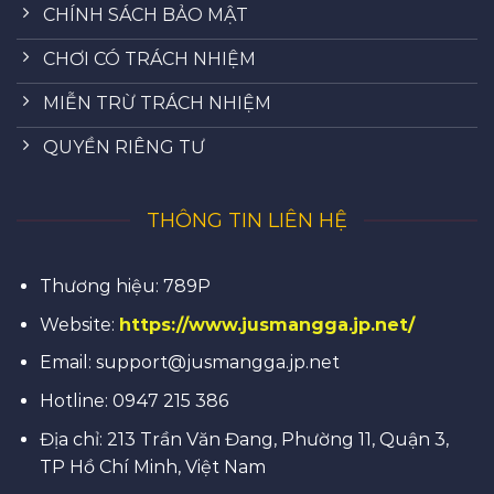
CHÍNH SÁCH BẢO MẬT
CHƠI CÓ TRÁCH NHIỆM
MIỄN TRỪ TRÁCH NHIỆM
QUYỀN RIÊNG TƯ
THÔNG TIN LIÊN HỆ
Thương hiệu: 789P
Website:
https://www.jusmangga.jp.net/
Email:
support@jusmangga.jp.net
Hotline: 0947 215 386
Địa chỉ: 213 Trần Văn Đang, Phường 11, Quận 3,
TP Hồ Chí Minh, Việt Nam