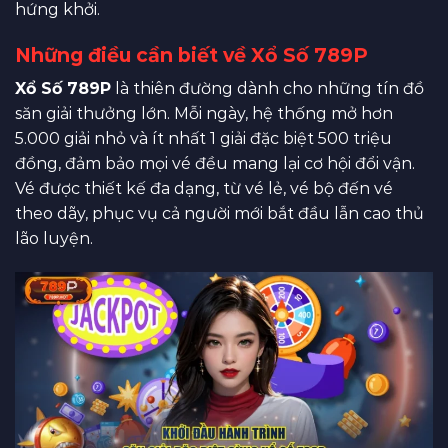
hứng khởi.
Những điều cần biết về Xổ Số 789P
Xổ Số 789P
là thiên đường dành cho những tín đồ
săn giải thưởng lớn. Mỗi ngày, hệ thống mở hơn
5.000 giải nhỏ và ít nhất 1 giải đặc biệt 500 triệu
đồng, đảm bảo mọi vé đều mang lại cơ hội đổi vận.
Vé được thiết kế đa dạng, từ vé lẻ, vé bộ đến vé
theo dãy, phục vụ cả người mới bắt đầu lẫn cao thủ
lão luyện.