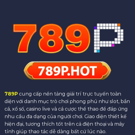
789P
cung cấp nền tảng giải trí trực tuyến toàn
diện với danh mục trò chơi phong phú như slot, bắn
cá, xổ số, casino live và cá cược thể thao để đáp ứng
nhu cầu đa dạng của người chơi. Giao diện thiết kế
hiện đại, tương thích tốt trên cả điện thoại và máy
tính giúp thao tác dễ dàng bất cứ lúc nào.