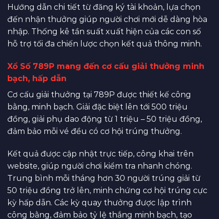
Hướng dẫn chi tiết từ đăng ký tài khoản, lựa chọn
đến nhận thưởng giúp người chơi mới dễ dàng hòa
nhập. Thống kê tần suất xuất hiện của các con số
hỗ trợ tối đa chiến lược chọn kết quả thông minh.
Xổ Số 789P mang đến cơ cấu giải thưởng minh
bạch, hấp dẫn
Cơ cấu giải thưởng tại 789P được thiết kế công
bằng, minh bạch. Giải đặc biệt lên tới 500 triệu
đồng, giải phụ dao động từ 1 triệu – 50 triệu đồng,
đảm bảo mỗi vé đều có cơ hội trúng thưởng.
Kết quả được cập nhật trực tiếp, công khai trên
website, giúp người chơi kiểm tra nhanh chóng.
Trung bình mỗi tháng hơn 30 người trúng giải từ
50 triệu đồng trở lên, minh chứng cơ hội trúng cực
kỳ hấp dẫn. Các kỳ quay thưởng được lập trình
công bằng, đảm bảo tỷ lệ thắng minh bạch, tạo