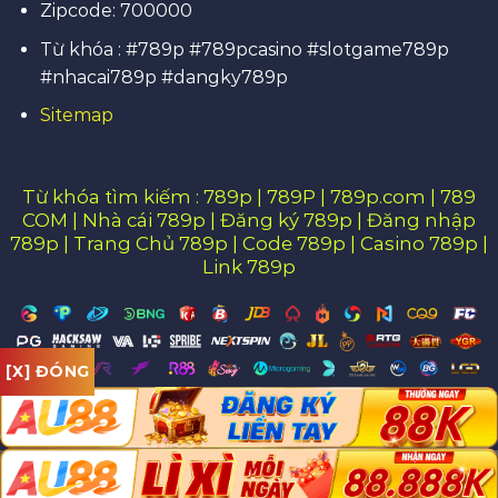
Zipcode: 700000
Từ khóa : #789p #789pcasino #slotgame789p
#nhacai789p #dangky789p
Sitemap
Từ khóa tìm kiếm : 789p | 789P | 789p.com | 789
COM | Nhà cái 789p | Đăng ký 789p | Đăng nhập
789p | Trang Chủ 789p | Code 789p | Casino 789p |
Link 789p
[X] ĐÓNG
Copyright 2026 ©
Flatsome Theme